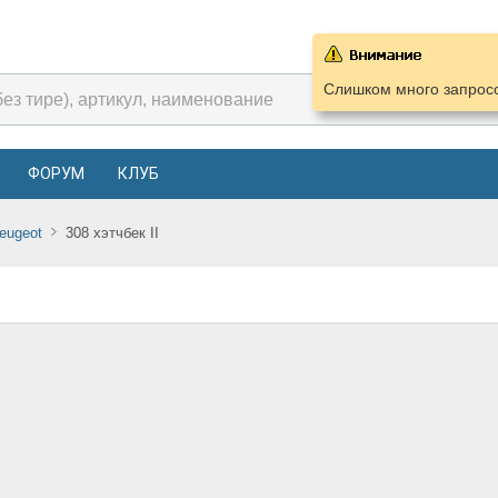
Слишком много запросо
ФОРУМ
КЛУБ
eugeot
308 хэтчбек II