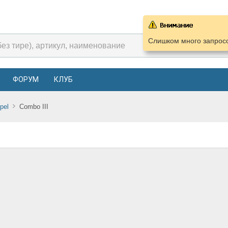
Слишком много запросо
ФОРУМ
КЛУБ
pel
Combo III