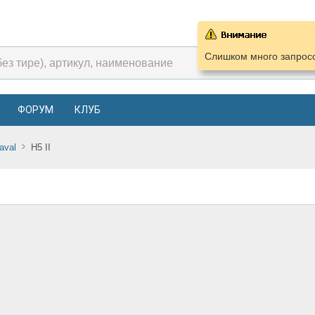
Слишком много запросо
ФОРУМ
КЛУБ
aval
H5 II