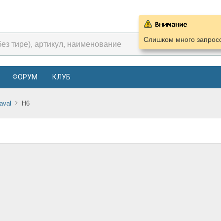
Слишком много запросо
ФОРУМ
КЛУБ
aval
H6