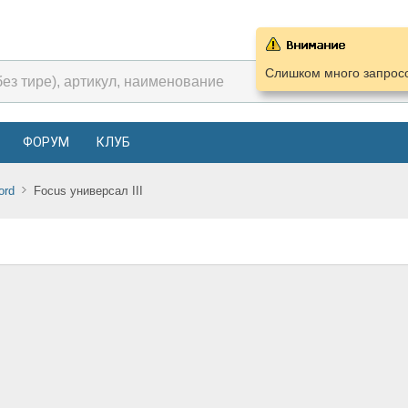
Слишком много запросо
ФОРУМ
КЛУБ
ord
Focus универсал III