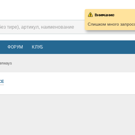
Слишком много запросо
ФОРУМ
КЛУБ
erways
СЕ