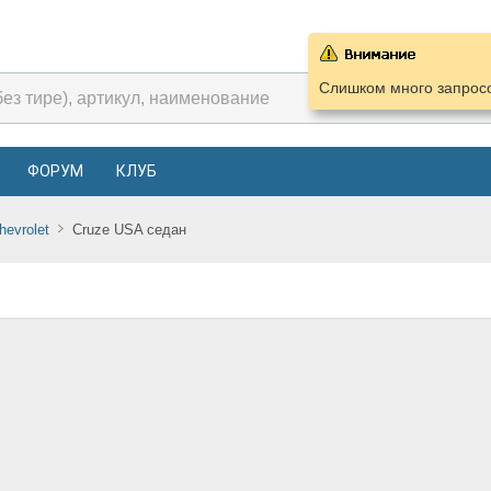
Слишком много запросо
ФОРУМ
КЛУБ
hevrolet
Cruze USA седан