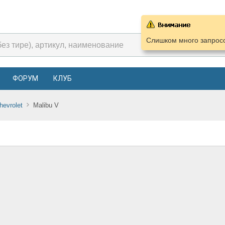
Слишком много запросо
ФОРУМ
КЛУБ
hevrolet
Malibu V