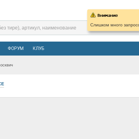
Слишком много запросо
ФОРУМ
КЛУБ
осквич
СЕ