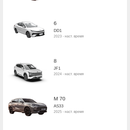
6
DD1
2023
-
наст. время
8
JF1
2024
-
наст. время
M 70
AS33
2025
-
наст. время