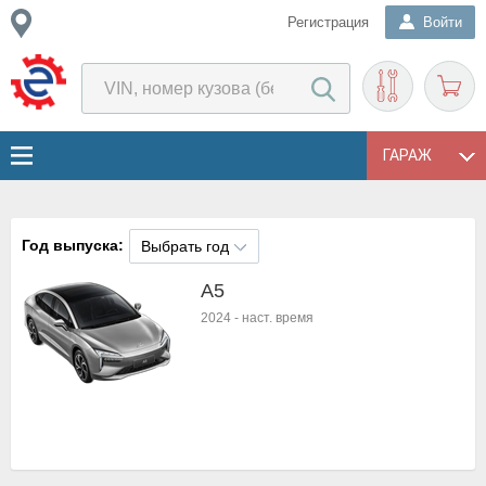
Регистрация
Войти
ГАРАЖ
Год выпуска:
Выбрать год
A5
2024
-
наст. время