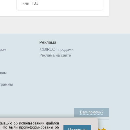
или ПВЗ
Реклама
ером
@DIRECT продажи
Реклама на сайте
ицам
ограммы
Вам помочь?
ормацию об использовании файлов
е, что были проинформированы об
Принимаю