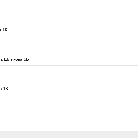
а 10
ла Шлыкова 5Б
а 18