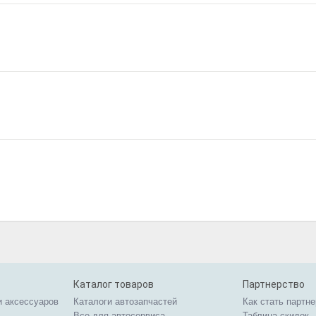
Каталог товаров
Партнерство
и аксессуаров
Каталоги автозапчастей
Как стать партн
Все для автосервиса
Таблица скидок