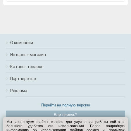
О компании
Интернет магазин
Каталог товаров
Партнерство
Реклама
Перейти на полную версию
Вам помочь?
Мы используем файлы cookies для улучшения работы сайта и
большего удобства его использования. Более подробную
© Exist.ru 1998—2026
информацию об использовании файлов cookies и правилах