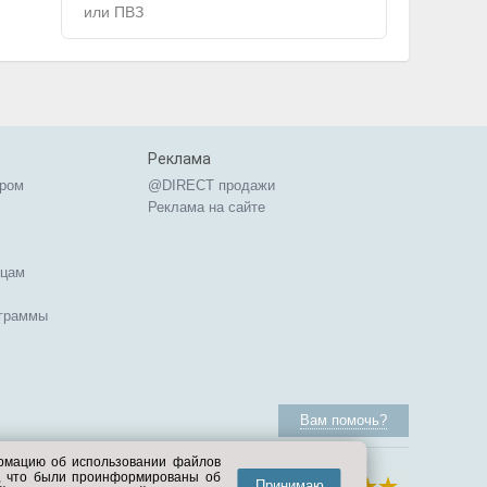
или ПВЗ
Реклама
ером
@DIRECT продажи
Реклама на сайте
ицам
ограммы
Вам помочь?
ормацию об использовании файлов
е, что были проинформированы об
Принимаю