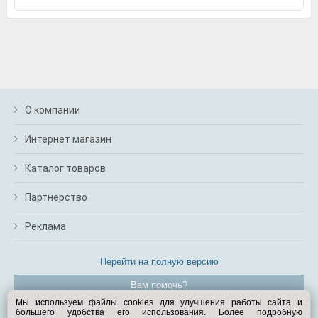
О компании
Интернет магазин
Каталог товаров
Партнерство
Реклама
Перейти на полную версию
Вам помочь?
Мы используем файлы cookies для улучшения работы сайта и
большего удобства его использования. Более подробную
© Exist.ru 1998—2026