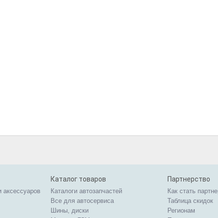
Каталог товаров
Партнерство
и аксессуаров
Каталоги автозапчастей
Как стать партн
Все для автосервиса
Таблица скидок
Шины, диски
Регионам