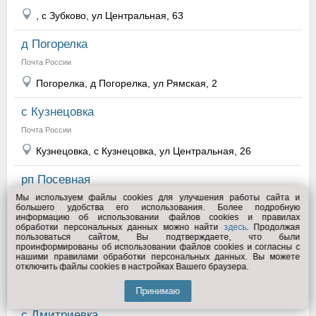
, с Зубково, ул Центральная, 63
д Погорелка
Почта России
Погорелка, д Погорелка, ул Рямская, 2
с Кузнецовка
Почта России
Кузнецовка, с Кузнецовка, ул Центральная, 26
рп Посевная
Мы используем файлы cookies для улучшения работы сайта и
Почта России
большего удобства его использования. Более подробную
информацию об использовании файлов cookies и правилах
Посевная, рп Посевная, ул Островского, 62
обработки персональных данных можно найти
здесь
. Продолжая
пользоваться сайтом, Вы подтверждаете, что были
с Битки
проинформированы об использовании файлов cookies и согласны с
нашими правилами обработки персональных данных. Вы можете
Почта России
отключить файлы cookies в настройках Вашего браузера.
Битки, с Битки, ул Ленина, 36
Принимаю
с Дмитриевка