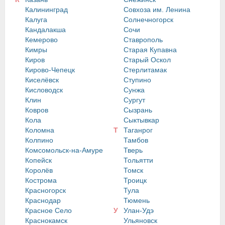
Калининград
Совхоза им. Ленина
Калуга
Солнечногорск
Кандалакша
Сочи
Кемерово
Ставрополь
Кимры
Старая Купавна
Киров
Старый Оскол
Кирово-Чепецк
Стерлитамак
Киселёвск
Ступино
Кисловодск
Сунжа
Клин
Сургут
Ковров
Сызрань
Кола
Сыктывкар
Коломна
Т
Таганрог
Колпино
Тамбов
Комсомольск-на-Амуре
Тверь
Копейск
Тольятти
Королёв
Томск
Кострома
Троицк
Красногорск
Тула
Краснодар
Тюмень
Красное Село
У
Улан-Удэ
Краснокамск
Ульяновск