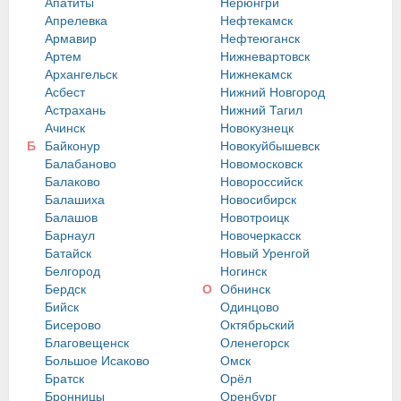
Апатиты
Нерюнгри
Апрелевка
Нефтекамск
Армавир
Нефтеюганск
Артем
Нижневартовск
Архангельск
Нижнекамск
Асбест
Нижний Новгород
Астрахань
Нижний Тагил
Ачинск
Новокузнецк
Б
Байконур
Новокуйбышевск
Балабаново
Новомосковск
Балаково
Новороссийск
Балашиха
Новосибирск
Балашов
Новотроицк
Барнаул
Новочеркасск
Батайск
Новый Уренгой
Белгород
Ногинск
Бердск
О
Обнинск
Бийск
Одинцово
Бисерово
Октябрьский
Благовещенск
Оленегорск
Большое Исаково
Омск
Братск
Орёл
Бронницы
Оренбург