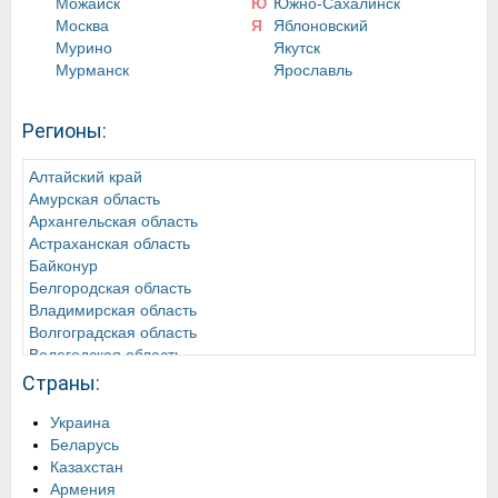
Можайск
Ю
Южно-Сахалинск
Москва
Я
Яблоновский
Мурино
Якутск
Мурманск
Ярославль
Регионы:
Алтайский край
Амурская область
Архангельская область
Астраханская область
Байконур
Белгородская область
Владимирская область
Волгоградская область
Вологодская область
Воронежская область
Страны:
Донецкая Народная Республика
Забайкальский край
Украина
Ивановская область
Беларусь
Иркутская область
Казахстан
Кабардино-Балкарская Республика
Армения