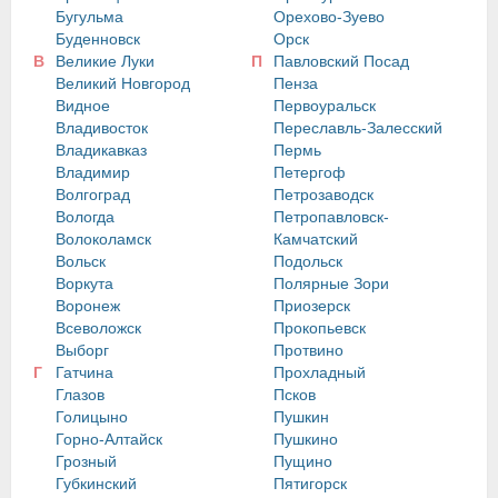
Бугульма
Орехово-Зуево
Буденновск
Орск
В
Великие Луки
П
Павловский Посад
Великий Новгород
Пенза
Видное
Первоуральск
Владивосток
Переславль-Залесский
Владикавказ
Пермь
Владимир
Петергоф
Волгоград
Петрозаводск
Вологда
Петропавловск-
Волоколамск
Камчатский
Вольск
Подольск
Воркута
Полярные Зори
Воронеж
Приозерск
Всеволожск
Прокопьевск
Выборг
Протвино
Г
Гатчина
Прохладный
Глазов
Псков
Голицыно
Пушкин
Горно-Алтайск
Пушкино
Грозный
Пущино
Губкинский
Пятигорск