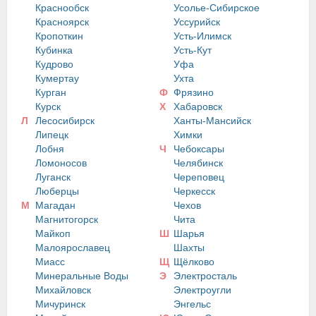
Краснообск
Усолье-Сибирское
Красноярск
Уссурийск
Кропоткин
Усть-Илимск
Кубинка
Усть-Кут
Кудрово
Уфа
Кумертау
Ухта
Курган
Ф
Фрязино
Курск
Х
Хабаровск
Л
Лесосибирск
Ханты-Мансийск
Липецк
Химки
Лобня
Ч
Чебоксары
Ломоносов
Челябинск
Луганск
Череповец
Люберцы
Черкесск
М
Магадан
Чехов
Магнитогорск
Чита
Майкоп
Ш
Шарья
Малоярославец
Шахты
Миасс
Щ
Щёлково
Минеральные Воды
Э
Электросталь
Михайловск
Электроугли
Мичуринск
Энгельс