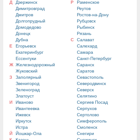
Д
Дзержинск
Р
Раменское
Димитровград
Реутов
Дмитров
Ростов-на-Дону
Долгопрудный
Рубцовск
Домодедово
Рыбинск
Донецк
Рязань
Дубна
С
Салават
Е
Егорьевск
Салехард
Екатеринбург
Самара
Ессентуки
Санкт-Петербург
Ж
Железнодорожный
Саранск
Жуковский
Саратов
З
Заполярный
Севастополь
Звенигород
Северодвинск
Зеленоград
Северск
Златоуст
Селятино
И
Иваново
Сергиев Посад
Ивантеевка
Серпухов
Ижевск
Сертолово
Иркутск
Симферополь
Истра
Смоленск
Й
Йошкар-Ола
Снегири
К
Казань
Снежинск