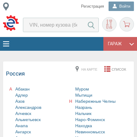
Регистрация
Войти
ГАРАЖ
НА КАРТЕ
СПИСОК
Россия
А
Абакан
Муром
Адлер
Мытищи
Азов
Н
Набережные Челны
Александров
Назрань
Алчевск
Нальчик
Альметьевск
Наро-Фоминск
Анапа
Находка
Ангарск
Невинномысск