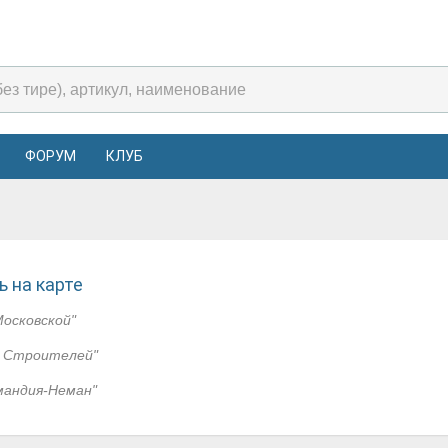
ФОРУМ
КЛУБ
 на карте
Московской"
 Строителей"
мандия-Неман"