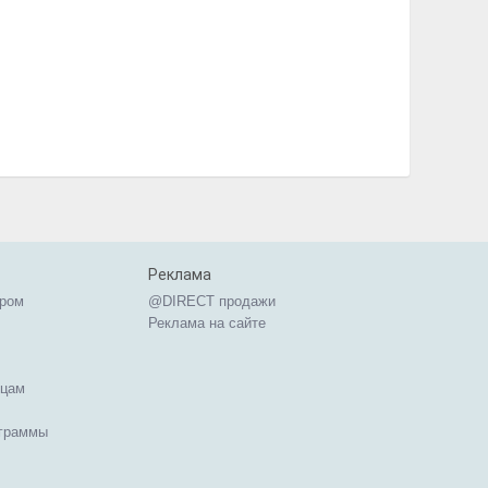
Реклама
ером
@DIRECT продажи
Реклама на сайте
ицам
ограммы