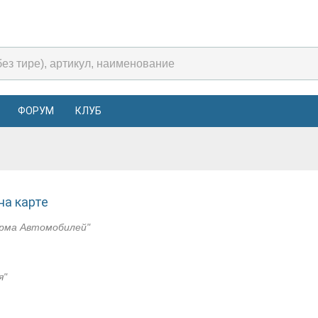
ФОРУМ
КЛУБ
на карте
рма Автомобилей"
я"