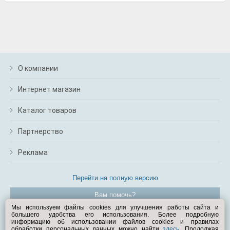
О компании
Интернет магазин
Каталог товаров
Партнерство
Реклама
Перейти на полную версию
Вам помочь?
Мы используем файлы cookies для улучшения работы сайта и
большего удобства его использования. Более подробную
© Exist.ru 1998—2026
информацию об использовании файлов cookies и правилах
обработки персональных данных можно найти
здесь
. Продолжая