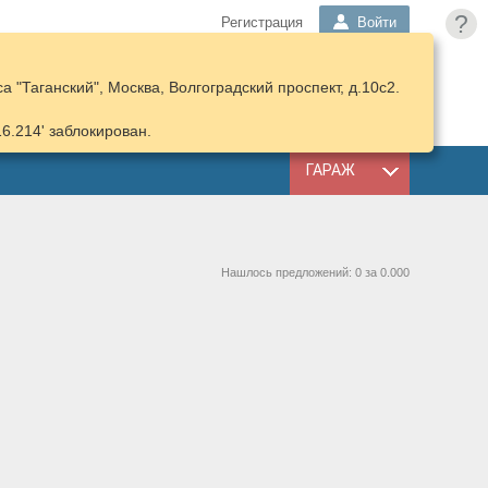
?
Регистрация
Войти
 "Таганский", Москва, Волгоградский проспект, д.10с2.
ПОДОБРАТЬ
КОРЗИНА
ЗАПЧАСТИ
16.214' заблокирован.
ГАРАЖ
Нашлось предложений: 0 за 0.000