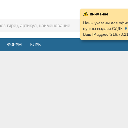
Цены указаны для офис
пункты выдачи СДЭК.
В
Ваш IP адрес '216.73.2
ФОРУМ
КЛУБ