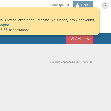
?
Регистрация
Войти
а "Октябрьское поле", Москва, ул. Народного Ополчения,
ПОДОБРАТЬ
КОРЗИНА
 офис
ЗАПЧАСТИ
16.87' заблокирован.
ГАРАЖ
Нашлось предложений: 0 за 0.000