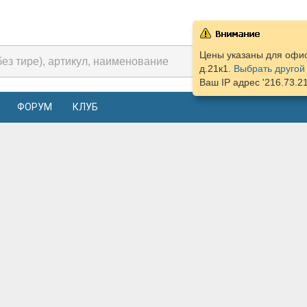
Цены указаны для офис
д.21к1.
Выбрать другой
Ваш IP адрес '216.73.2
ФОРУМ
КЛУБ