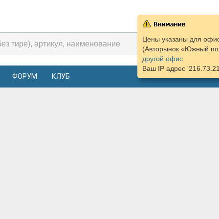
Цены указаны для офис
(Авторынок «Южный пор
другой офис
Ваш IP адрес '216.73.2
ФОРУМ
КЛУБ