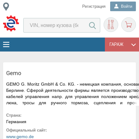
Регистрация
Войти
ГАРАЖ
Gemo
GEMO G. Moritz GmbH & Co. KG. - немецкая компания, основан
Берлине. Сферой деятельности фирмы является производство 
кабелей управления напр. для управления положением крес
люка, тросы для ручного тормоза, сцепления и проч.
сертифицировано в соответствии с DIN EN ISO 9001, QS 900
Среди партнеров компании такие фирмы как Volvo, Mannesmann
Страна:
Германия
Официальный сайт:
www.gemo.de