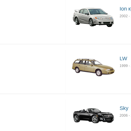
Ion 
2002
-
LW
1999
-
Sky
2006
-