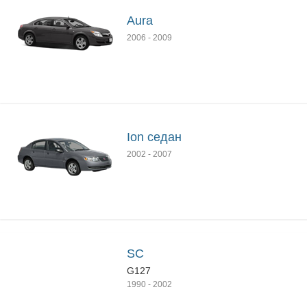
Aura
2006
-
2009
Ion седан
2002
-
2007
SC
G127
1990
-
2002