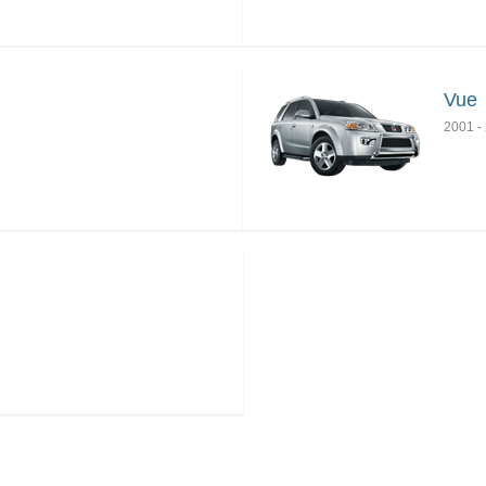
Vue
2001
-