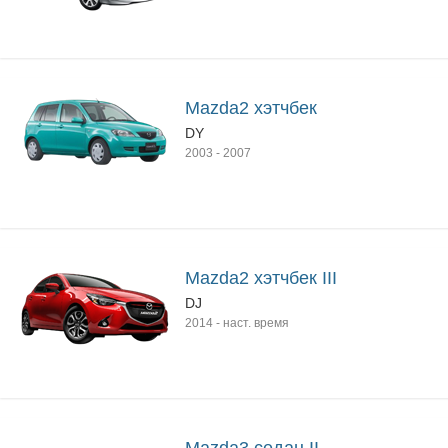
Mazda2 хэтчбек
DY
2003
-
2007
Mazda2 хэтчбек III
DJ
2014
-
наст. время