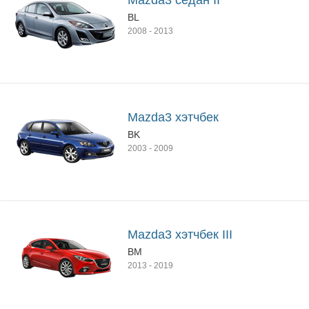
Mazda3 седан II
BL
2008
-
2013
Mazda3 хэтчбек
BK
2003
-
2009
Mazda3 хэтчбек III
BM
2013
-
2019