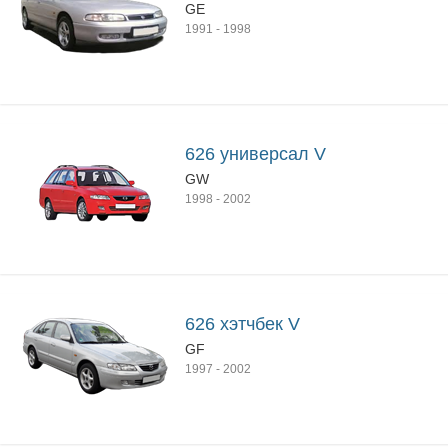
GE
1991
-
1998
626 универсал V
GW
1998
-
2002
626 хэтчбек V
GF
1997
-
2002