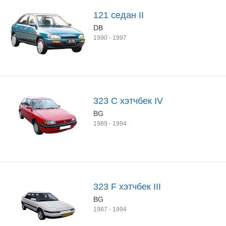
121 седан II
DB
1990
-
1997
323 C хэтчбек IV
BG
1989
-
1994
323 F хэтчбек III
BG
1987
-
1994