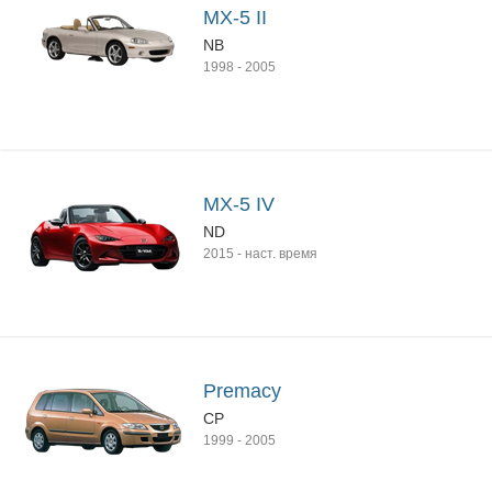
MX-5 II
NB
1998
-
2005
MX-5 IV
ND
2015
-
наст. время
Premacy
CP
1999
-
2005