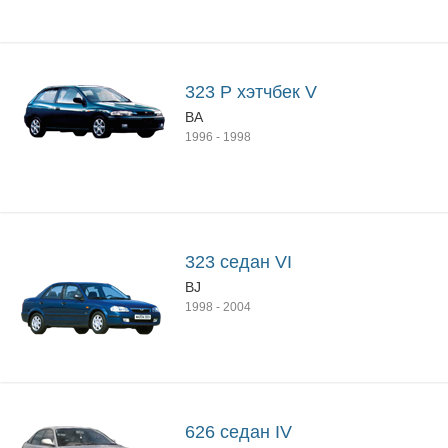
323 P хэтчбек V
BA
1996
-
1998
323 седан VI
BJ
1998
-
2004
626 седан IV