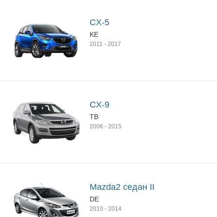
CX-5
KE
2011
-
2017
CX-9
TB
2006
-
2015
Mazda2 седан II
DE
2010
-
2014