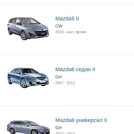
Mazda5 II
CW
2010
-
наст. время
Mazda6 седан II
GH
2007
-
2012
Mazda6 универсал II
GH
2007
-
2012