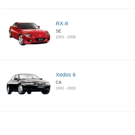
RX-8
SE
2003
-
2008
Xedos 6
CA
1992
-
2000