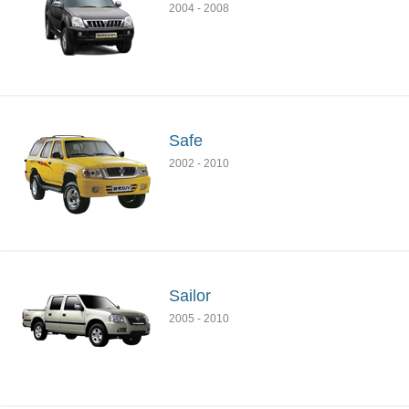
2004
-
2008
Safe
2002
-
2010
Sailor
2005
-
2010