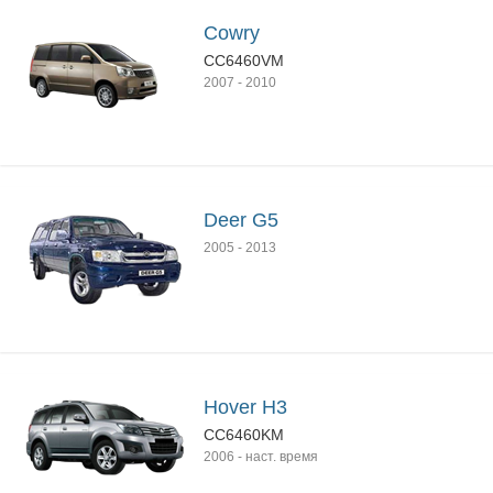
Cowry
CC6460VM
2007
-
2010
Deer G5
2005
-
2013
Hover H3
CC6460KM
2006
-
наст. время