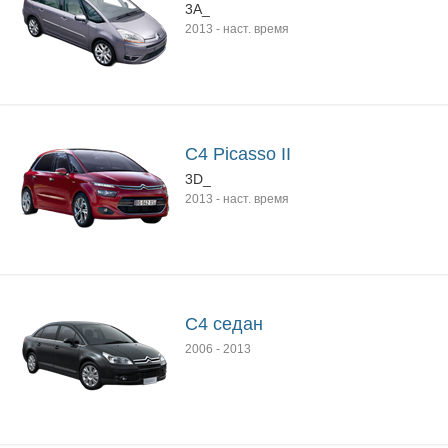
3A_
2013
-
наст. время
C4 Picasso II
3D_
2013
-
наст. время
C4 седан
2006
-
2013