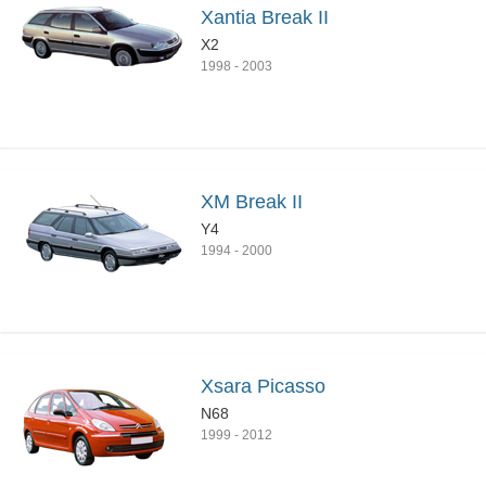
Xantia Break II
X2
1998
-
2003
XM Break II
Y4
1994
-
2000
Xsara Picasso
N68
1999
-
2012