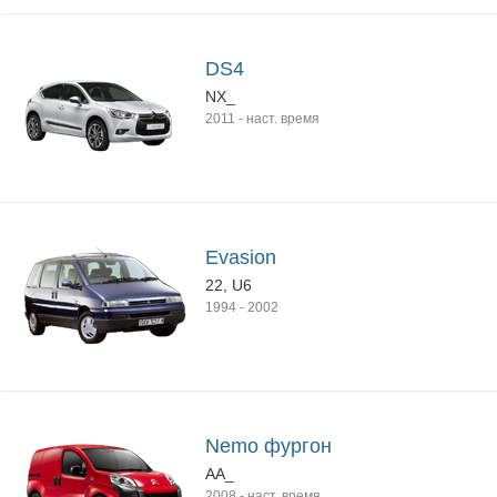
DS4
NX_
2011
-
наст. время
Evasion
22, U6
1994
-
2002
Nemo фургон
AA_
2008
-
наст. время