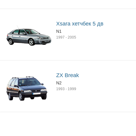
Xsara хетчбек 5 дв
N1
1997
-
2005
ZX Break
N2
1993
-
1999