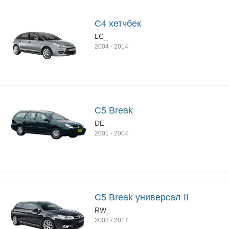
C4 хетчбек
LC_
2004
-
2014
C5 Break
DE_
2001
-
2004
C5 Break универсал II
RW_
2008
-
2017