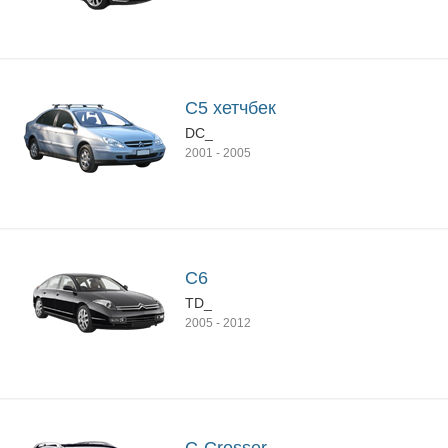
C5 хетчбек
DC_
2001
-
2005
C6
TD_
2005
-
2012