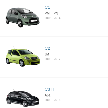
C1
PM_, PN_
2005
-
2014
C2
JM_
2003
-
2017
C3 II
A51
2009
-
2016