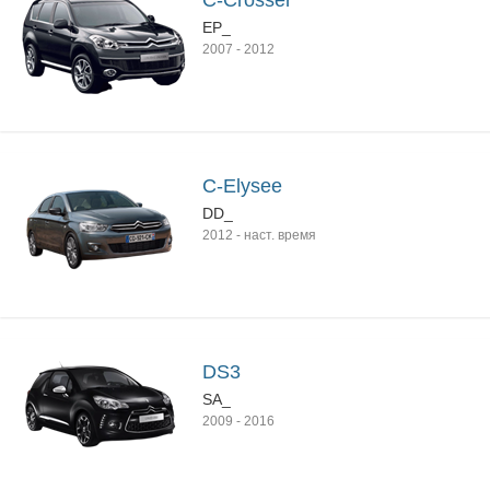
C-Crosser
EP_
2007
-
2012
C-Elysee
DD_
2012
-
наст. время
DS3
SA_
2009
-
2016