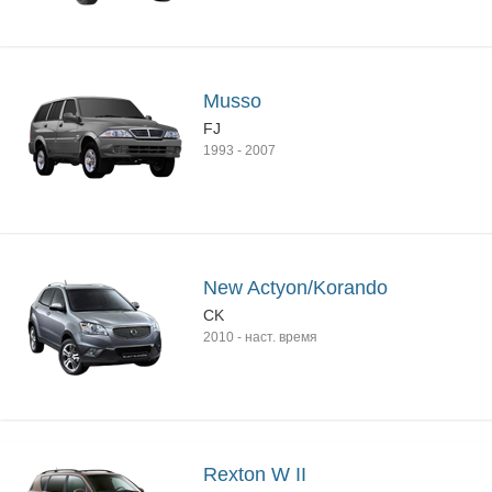
Musso
FJ
1993
-
2007
New Actyon/Korando
CK
2010
-
наст. время
Rexton W II