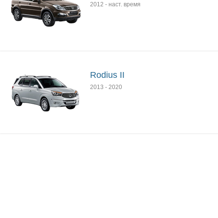
2012
-
наст. время
Rodius II
2013
-
2020