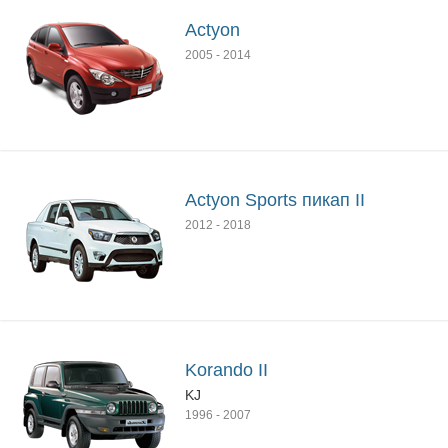
Actyon
2005
-
2014
Actyon Sports пикап II
2012
-
2018
Korando II
KJ
1996
-
2007