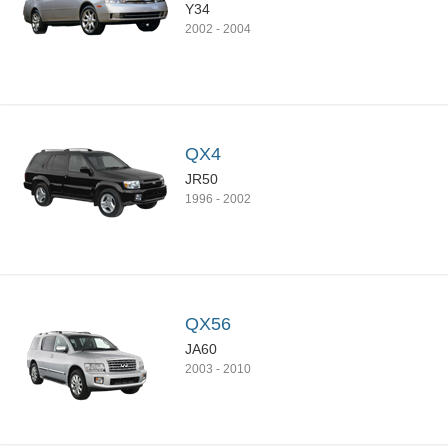
Y34
2002
-
2004
QX4
JR50
1996
-
2002
QX56
JA60
2003
-
2010