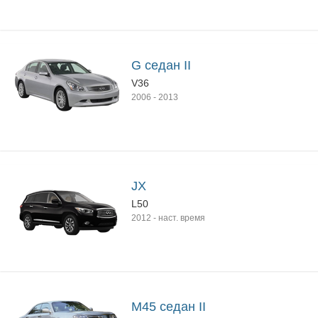
G седан II
V36
2006
-
2013
JX
L50
2012
-
наст. время
M45 седан II