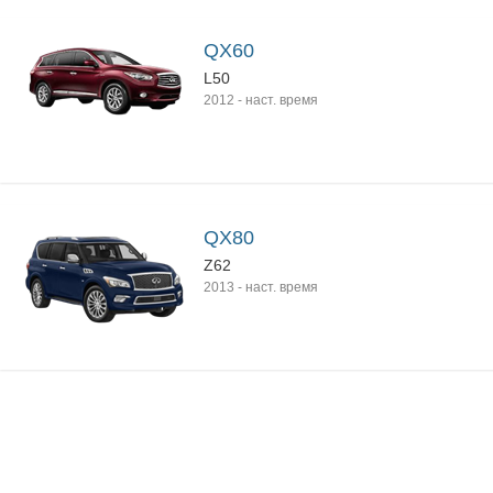
QX60
L50
2012
-
наст. время
QX80
Z62
2013
-
наст. время