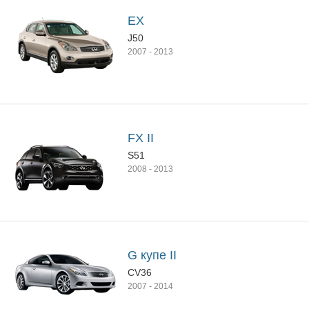
EX
J50
2007
-
2013
FX II
S51
2008
-
2013
G купе II
CV36
2007
-
2014