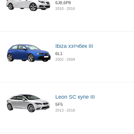
6J8,6P8
2010
-
2016
Ibiza хэтчбек III
6L1
2002
-
2009
Leon SC купе III
5F5
2013
-
2018