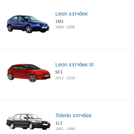
Leon хэтчбек
1M1
1999
-
2006
Leon хэтчбек III
5F1
2012
-
2020
Toledo хэтчбек
1L2
1991
-
1999