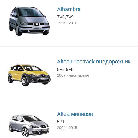
Alhambra
7V8,7V9
1996
-
2010
Altea Freetrack внедорожник
5P5,5P8
2007
-
наст. время
Altea минивэн
5P1
2004
-
2015