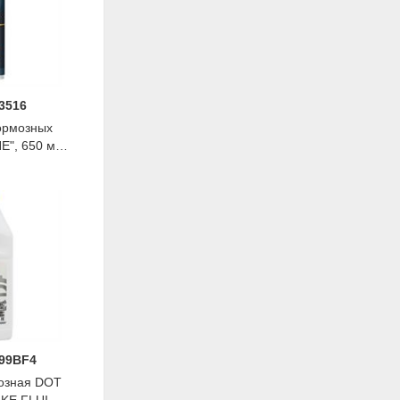
3516
ормозных
E", 650 мл,
R
099BF4
озная DOT