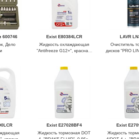
и 600746
Exist E80384LCR
LAVR LN
к, Дело
Жидкость охлаждающая
Очиститель т
и
"Antifreeze G12+", красная,
дисков "PRO LIN
1кг., Exist
LAV
290LCR
Exist E27028BF4
Exist E27
аждающая
Жидкость тормозная DOT
Жидкость торм