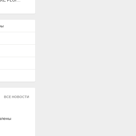
AKE FLUID",
xist
ры
1003N
гателя 5-
сическая,
LAVR
ВСЕ НОВОСТИ
авлены