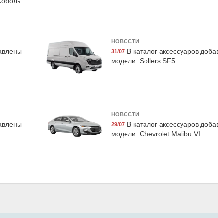
Соболь
A-05
Suprotec 122882
Airline AF
НОВОСТИ
обилиста
Многофункциональная
Набор предох
бавлены
В каталог аксессуаров доб
31/07
', Dollex
очищающая присадка к
флажковых мини
модели: Sollers SF5
дизельному топливу
15-20-25-30а бл
супротек "SDA", 100мл,
Airlin
Suprotec
НОВОСТИ
бавлены
В каталог аксессуаров доб
29/07
модели: Chevrolet Malibu VI
/Kia
019K
Grass AC-0171
ушка,
Ароматизатор гелевый
Kia
"Aroma Motors", black star,
Grass