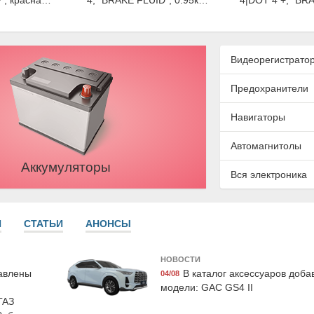
", красная,
4, "BRAKE FLUID", 0.95кг,
4|DOT 4 +, "BR
ist
Exist
0.95кг, E
Видеорегистрато
Предохранители
Навигаторы
Автомагнитолы
Аккумуляторы
533LCG
Suprotec 120987
LAVR Ln
Вся электроника
аждающая
Очиститель топливной
Промывка дви
uro G11",
системы "Супротек бензин"
минутная клас
, Exist
, 250мл, Suprotec
345 мл, 
И
СТАТЬИ
АНОНСЫ
НОВОСТИ
бавлены
В каталог аксессуаров доб
04/08
модели: GAC GS4 II
ГАЗ