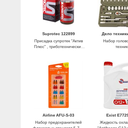
Suprotec 122899
Дело техник
Присадка супротек "Актив
Набор голово
Плюс" , триботехнический
техник
состав, 90мл, Suprotec
Airline AFU-S-03
Exist E77
Набор предохранителей
Жидкость охл