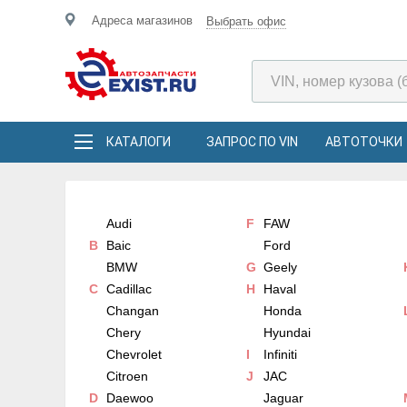
Адреса магазинов
Выбрать офис
КАТАЛОГИ
ЗАПРОС ПО VIN
АВТОТОЧКИ
Audi
F
FAW
B
Baic
Ford
BMW
G
Geely
C
Cadillac
H
Haval
Changan
Honda
Chery
Hyundai
Chevrolet
I
Infiniti
Citroen
J
JAC
D
Daewoo
Jaguar