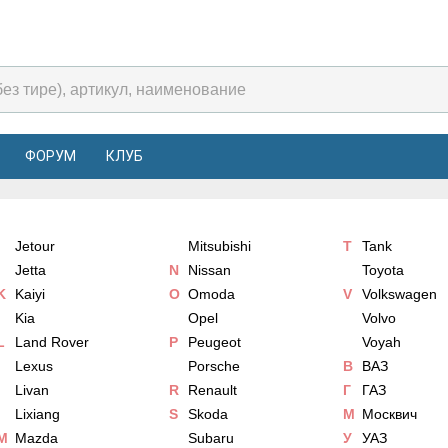
ФОРУМ
КЛУБ
Jetour
Mitsubishi
T
Tank
Jetta
N
Nissan
Toyota
K
Kaiyi
O
Omoda
V
Volkswagen
Kia
Opel
Volvo
L
Land Rover
P
Peugeot
Voyah
Lexus
Porsche
В
ВАЗ
Livan
R
Renault
Г
ГАЗ
Lixiang
S
Skoda
М
Москвич
M
Mazda
Subaru
У
УАЗ