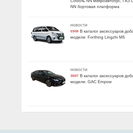
Соболь NN микроавтобус, ГАЗ 
NN бортовая платформа
Exist E59445LCG
Dollex N
НОВОСТИ
Жидкость охлаждающая
Набор автом
В каталог аксессуаров до
03/08
"Antifreeze Euro G11",
'люкс-практик
модели: Forthing Lingzhi M5
зелёная, 1кг., Exist
НОВОСТИ
В каталог аксессуаров до
30/07
модели: GAC Empow
Hyundai
Fenox FAU1067
R8480AC1
Товар с символикой
Мягкая игр
бренда, Fenox
Hyundai/