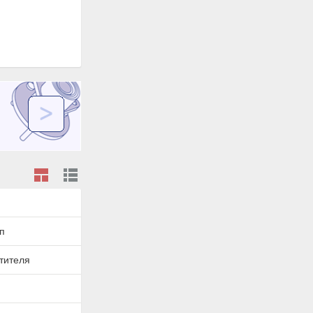
п
тителя