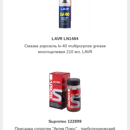
LAVR LN1484
Смазка аэрозоль lv-40 multipurpose grease
многоцелевая 210 мл, LAVR
Suprotec 122899
Присадка супротек "Актив Плюс" , триботехнический