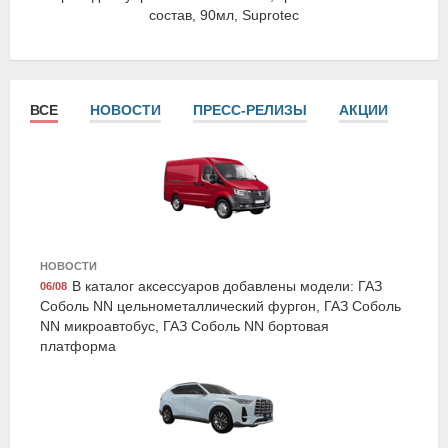
состав, 90мл, Suprotec
ВСЕ
НОВОСТИ
ПРЕСС-РЕЛИЗЫ
АКЦИИ
СТА
Hyundai/Kia R8480AC1019K
НОВОСТИ
Мягкая игрушка, Hyundai/Kia
В каталог аксессуаров добавлены модели: ГАЗ
06/08
Соболь NN цельнометаллический фургон, ГАЗ Соболь
NN микроавтобус, ГАЗ Соболь NN бортовая
платформа