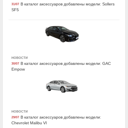
В каталог аксессуаров добавлены модели: Sollers
31/07
SF5
Airline AFU-M-02
Набор предохранителей флажковых мини 5-7,5-10-
НОВОСТИ
15-20-25-30а блистер 10шт, Airline
В каталог аксессуаров добавлены модели: GAC
30/07
Empow
НОВОСТИ
В каталог аксессуаров добавлены модели:
29/07
Chevrolet Malibu VI