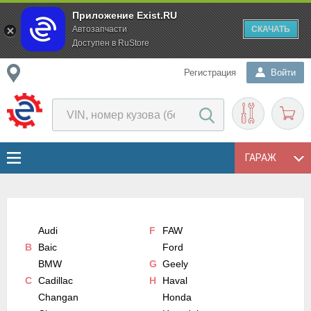
Приложение Exist.RU
Автозапчасти
СКАЧАТЬ
Доступен в RuStore
Регистрация
Войти
ГАРАЖ
Audi
F
FAW
B
Baic
Ford
BMW
G
Geely
C
Cadillac
H
Haval
Changan
Honda