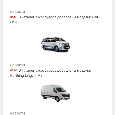
НОВОСТИ
В каталог аксессуаров добавлены модели: GAC
04/08
Suprotec 122882
GS4 II
Многофункциональная очищающая присадка к
дизельному топливу супротек "SDA", 100мл,
Suprotec
НОВОСТИ
В каталог аксессуаров добавлены модели:
03/08
Forthing Lingzhi M5
Dollex NA-05
Набор автомобилиста 'люкс-практик', Dollex
НОВОСТИ