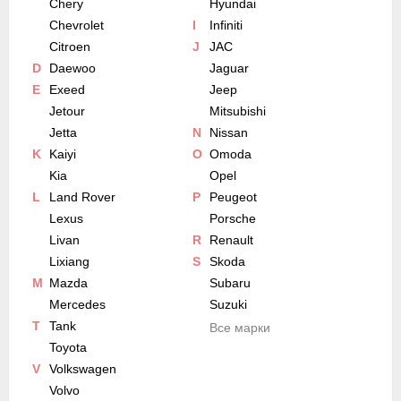
Chery
Hyundai
Chevrolet
I
Infiniti
Citroen
J
JAC
D
Daewoo
Jaguar
E
Exeed
Jeep
Jetour
Mitsubishi
Jetta
N
Nissan
K
Kaiyi
O
Omoda
Kia
Opel
L
Land Rover
P
Peugeot
Lexus
Porsche
Livan
R
Renault
Lixiang
S
Skoda
M
Mazda
Subaru
Mercedes
Suzuki
T
Tank
Все марки
Toyota
V
Volkswagen
Volvo