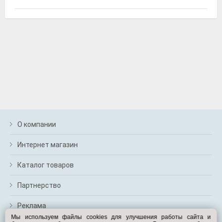
Grass AC-0171
Ароматизатор гелевый "Aroma Motors", black star,
Grass
О компании
Интернет магазин
Дело техники 600746
Набор головок, Дело техники
Каталог товаров
Партнерство
Реклама
Мы используем файлы cookies для улучшения работы сайта и