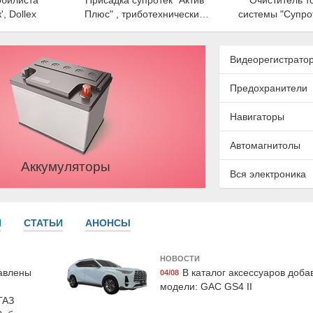
обилиста
Присадка супротек "Актив
Очиститель т
', Dollex
Плюс" , триботехнический
системы "Супро
состав, 90мл, Suprotec
, 250мл, S
Видеорегистрато
Предохранители
Навигаторы
Автомагнитолы
Аккумуляторы
Вся электроника
384LCR
Grass AC-0171
LAVR LN
аждающая
Ароматизатор гелевый
Смазка аэроз
", красная,
"Aroma Motors", black star,
multipurpos
И
СТАТЬИ
АНОНСЫ
ist
Grass
многоцелевая
LAV
НОВОСТИ
бавлены
В каталог аксессуаров доб
04/08
модели: GAC GS4 II
ГАЗ