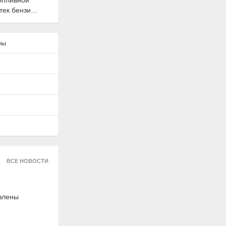
опливной
тек бензин"
uprotec
ры
1484
оль lv-40
e grease
ВСЕ НОВОСТИ
 210 мл,
R
авлены