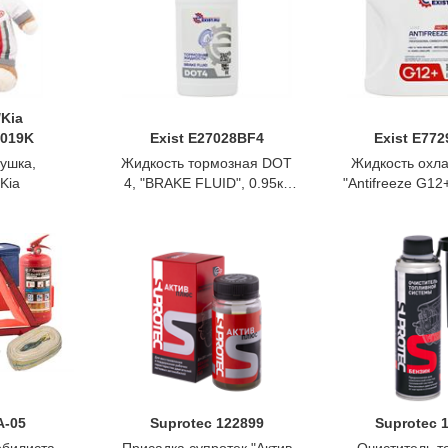
/Kia
019K
Exist E27028BF4
Exist E77
ушка,
Жидкость тормозная DOT
Жидкость охл
Kia
4, "BRAKE FLUID", 0.95кг,
"Antifreeze G12+
Exist
5кг., Ex
A-05
Suprotec 122899
Suprotec 