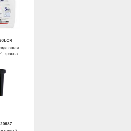
290LCR
аждающая
", красная,
ist
120987