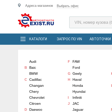
Адреса магазинов
Выбрать офис
КАТАЛОГИ
ЗАПРОС ПО VIN
АВТОТОЧКИ
Audi
F
FAW
B
Baic
Ford
BMW
G
Geely
C
Cadillac
H
Haval
Changan
Honda
Chery
Hyundai
Chevrolet
I
Infiniti
Citroen
J
JAC
D
Daewoo
Jaguar