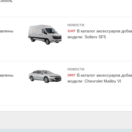
Соболь
НОВОСТИ
533LCG
Fenox FAU1067
LAVR LN
бавлены
В каталог аксессуаров доб
31/07
аждающая
Товар с символикой
Очиститель т
модели: Sollers SF5
uro G11",
бренда, Fenox
дисков "PRO LIN
, Exist
LAV
НОВОСТИ
бавлены
В каталог аксессуаров доб
29/07
модели: Chevrolet Malibu VI
003N
Exist E59445LCG
ателя 5-
Жидкость охлаждающая
сическая,
"Antifreeze Euro G11",
LAVR
зелёная, 1кг., Exist