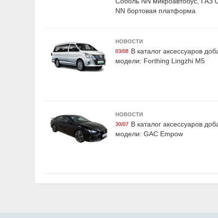
Соболь NN микроавтобус, ГАЗ 
NN бортовая платформа
НОВОСТИ
Exist E27099BF4
Exist E24
В каталог аксессуаров до
03/08
Жидкость тормозная DOT
Жидкость охл
модели: Forthing Lingzhi M5
4|DOT 4 +, "BRAKE FLUID",
"Antifreeze E
0.95кг, Exist
зелёная, 5кг.
НОВОСТИ
В каталог аксессуаров до
30/07
модели: GAC Empow
Suprotec 122882
LAVR Ln1
Многофункциональная
Промывка двиг
очищающая присадка к
минутная клас
дизельному топливу
345 мл, 