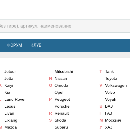
ФОРУМ
КЛУБ
Jetour
Mitsubishi
T
Tank
Jetta
N
Nissan
Toyota
K
Kaiyi
O
Omoda
V
Volkswagen
Kia
Opel
Volvo
L
Land Rover
P
Peugeot
Voyah
Lexus
Porsche
В
ВАЗ
Livan
R
Renault
Г
ГАЗ
Lixiang
S
Skoda
М
Москвич
M
Mazda
Subaru
У
УАЗ