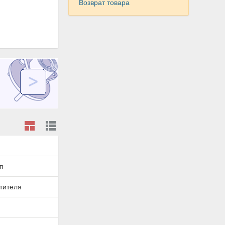
Возврат товара
п
тителя