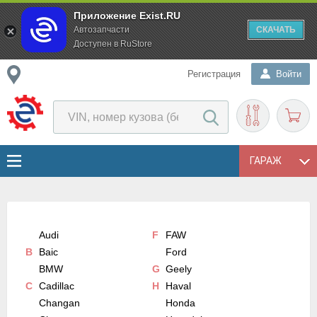
Приложение Exist.RU
Автозапчасти
СКАЧАТЬ
Доступен в RuStore
Регистрация
Войти
ГАРАЖ
Audi
F
FAW
B
Baic
Ford
BMW
G
Geely
C
Cadillac
H
Haval
Changan
Honda