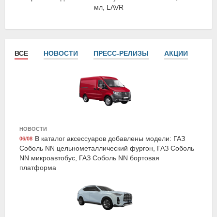
мл, LAVR
ВСЕ
НОВОСТИ
ПРЕСС-РЕЛИЗЫ
АКЦИИ
СТА
Exist E80384LCR
НОВОСТИ
Жидкость охлаждающая "Antifreeze G12+", красная,
В каталог аксессуаров добавлены модели: ГАЗ
06/08
1кг., Exist
Соболь NN цельнометаллический фургон, ГАЗ Соболь
NN микроавтобус, ГАЗ Соболь NN бортовая
платформа