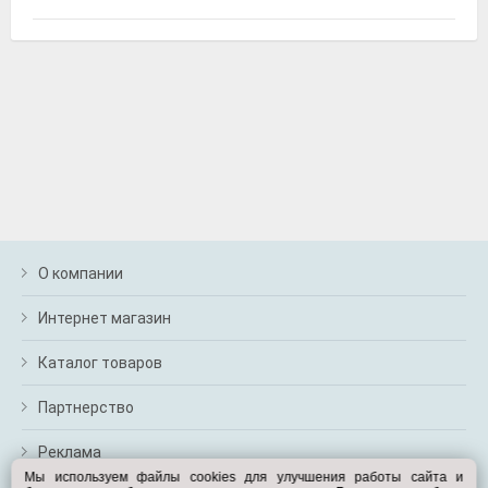
Fenox FAU1067
Товар с символикой бренда, Fenox
О компании
Интернет магазин
Airline AFU-S-03
Каталог товаров
Набор предохранителей флажковых стандарт 5-7,5-
10-15-20-25-30а блистер 10шт, Airline
Партнерство
Реклама
Мы используем файлы cookies для улучшения работы сайта и