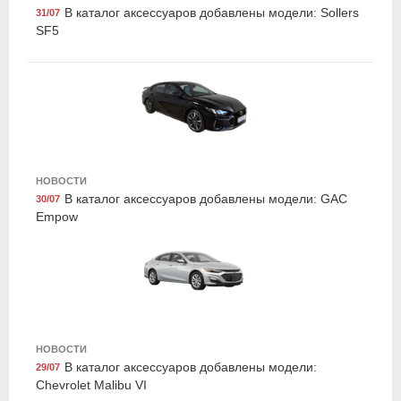
В каталог аксессуаров добавлены модели: Sollers
31/07
SF5
НОВОСТИ
Exist E77290LCR
В каталог аксессуаров добавлены модели: GAC
30/07
Жидкость охлаждающая "Antifreeze G12+", красная,
Empow
5кг., Exist
НОВОСТИ
В каталог аксессуаров добавлены модели:
29/07
Chevrolet Malibu VI