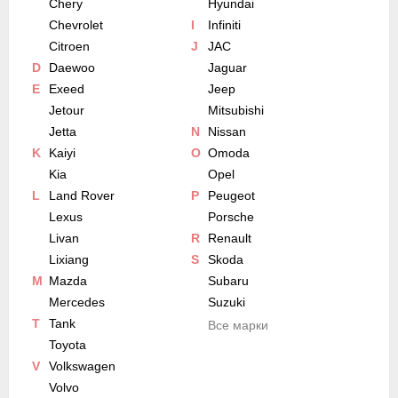
Chery
Hyundai
Chevrolet
I
Infiniti
Citroen
J
JAC
D
Daewoo
Jaguar
E
Exeed
Jeep
Jetour
Mitsubishi
Jetta
N
Nissan
K
Kaiyi
O
Omoda
Kia
Opel
L
Land Rover
P
Peugeot
Lexus
Porsche
Livan
R
Renault
Lixiang
S
Skoda
M
Mazda
Subaru
Mercedes
Suzuki
T
Tank
Все марки
Toyota
V
Volkswagen
Volvo