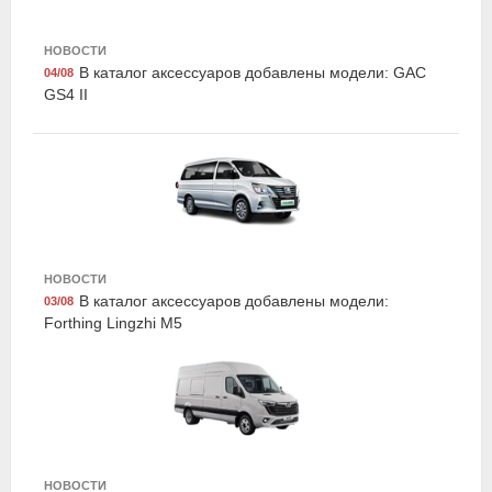
НОВОСТИ
В каталог аксессуаров добавлены модели: GAC
04/08
GS4 II
Suprotec 122899
Присадка супротек "Актив Плюс" , триботехнический
состав, 90мл, Suprotec
НОВОСТИ
В каталог аксессуаров добавлены модели:
03/08
Forthing Lingzhi M5
Suprotec 120987
Очиститель топливной системы "Супротек бензин" ,
250мл, Suprotec
НОВОСТИ