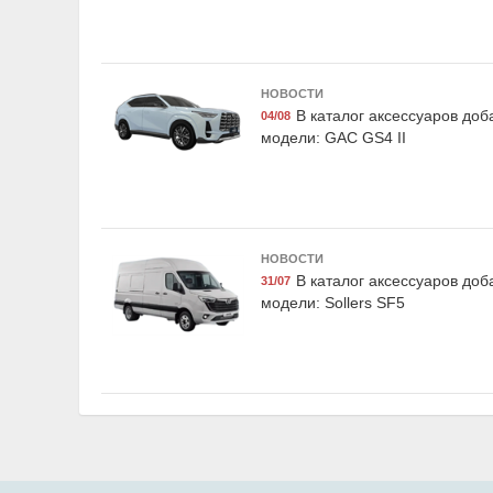
НОВОСТИ
Suprotec 122899
Airline AF
В каталог аксессуаров до
04/08
Присадка супротек "Актив
Набор предох
модели: GAC GS4 II
Плюс" , триботехнический
флажковых станд
состав, 90мл, Suprotec
10-15-20-25-30
10шт, Air
НОВОСТИ
В каталог аксессуаров до
31/07
модели: Sollers SF5
Dollex NA-05
LAVR LN
Набор автомобилиста
Очиститель т
'люкс-практик', Dollex
дисков "PRO LIN
LAVR