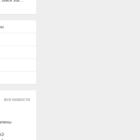
black star,
s
ры
122882
ональная
исадка к
ВСЕ НОВОСТИ
топливу
", 100мл,
ec
авлены
АЗ