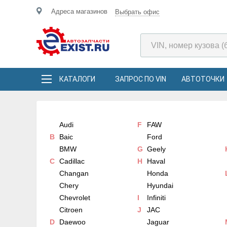
Адреса магазинов
Выбрать офис
КАТАЛОГИ
ЗАПРОС ПО VIN
АВТОТОЧКИ
Audi
F
FAW
B
Baic
Ford
BMW
G
Geely
C
Cadillac
H
Haval
Changan
Honda
Chery
Hyundai
Chevrolet
I
Infiniti
Citroen
J
JAC
D
Daewoo
Jaguar