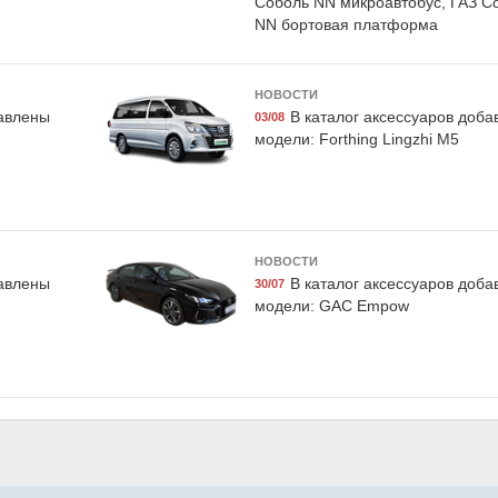
Соболь NN микроавтобус, ГАЗ С
NN бортовая платформа
НОВОСТИ
U-S-03
Дело техники 600746
Exist E27
бавлены
В каталог аксессуаров доб
03/08
ранителей
Набор головок, Дело
Жидкость торм
модели: Forthing Lingzhi M5
арт 5-7,5-
техники
4|DOT 4 +, "BR
а блистер
0.95кг, E
line
НОВОСТИ
бавлены
В каталог аксессуаров доб
30/07
модели: GAC Empow
3516
Exist E27028BF4
ормозных
Жидкость тормозная DOT
E", 650 мл,
4, "BRAKE FLUID", 0.95кг,
Exist