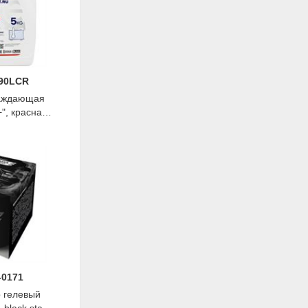
290LCR
аждающая
", красная,
ist
-0171
 гелевый