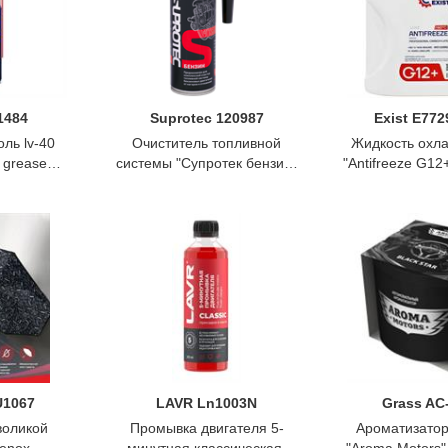
1484
Suprotec 120987
Exist E77
ль lv-40
Очиститель топливной
Жидкость охл
 grease
системы "Супротек бензин"
"Antifreeze G12+
 210 мл,
, 250мл, Suprotec
5кг., Ex
U1067
LAVR Ln1003N
Grass AC
воликой
Промывка двигателя 5-
Ароматизатор