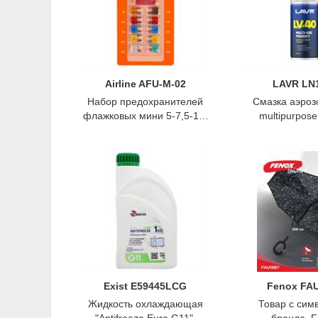
Airline AFU-M-02
LAVR LN
Набор предохранителей
Смазка аэрозо
флажковых мини 5-7,5-10-
multipurpose
15-20-25-30а блистер 10шт,
многоцелевая
Airline
LAVR
Exist E59445LCG
Fenox FA
Жидкость охлаждающая
Товар с сим