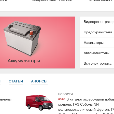
enox
минутная классическая,
"Aroma Motors", 
345 мл, LAVR
Gras
Видеорегистрато
Предохранители
Навигаторы
Автомагнитолы
Аккумуляторы
Вся электроника
533LCG
Exist E80384LCR
Suprotec 
аждающая
Жидкость охлаждающая
Многофункци
uro G11",
"Antifreeze G12+", красная,
очищающая пр
И
СТАТЬИ
АНОНСЫ
, Exist
1кг., Exist
дизельному 
супротек "SDA
Suprot
НОВОСТИ
бавлены
В каталог аксессуаров доб
06/08
модели: ГАЗ Соболь NN
цельнометаллический фургон, Г