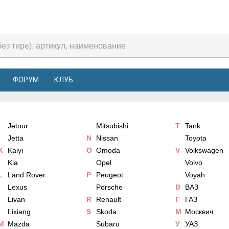
ФОРУМ
КЛУБ
Jetour
Mitsubishi
T
Tank
Jetta
N
Nissan
Toyota
K
Kaiyi
O
Omoda
V
Volkswagen
Kia
Opel
Volvo
L
Land Rover
P
Peugeot
Voyah
Lexus
Porsche
В
ВАЗ
Livan
R
Renault
Г
ГАЗ
Lixiang
S
Skoda
М
Москвич
M
Mazda
Subaru
У
УАЗ