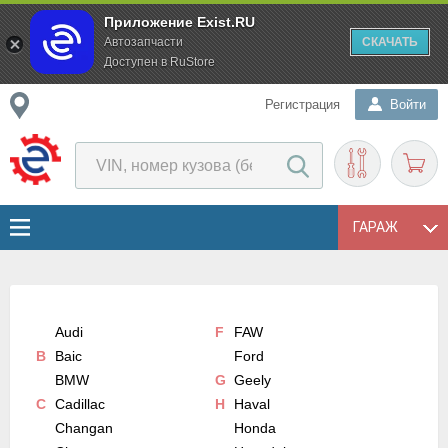
Приложение Exist.RU
Автозапчасти
СКАЧАТЬ
Доступен в RuStore
Регистрация
Войти
ГАРАЖ
Audi
F
FAW
B
Baic
Ford
BMW
G
Geely
C
Cadillac
H
Haval
Changan
Honda