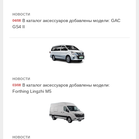
НОВОСТИ
В каталог аксессуаров добавлены модели: GAC
04/08
Suprotec 122882
GS4 II
Многофункциональная очищающая присадка к
дизельному топливу супротек "SDA", 100мл,
Suprotec
НОВОСТИ
В каталог аксессуаров добавлены модели:
03/08
Forthing Lingzhi M5
Suprotec 122899
Присадка супротек "Актив Плюс" , триботехнический
состав, 90мл, Suprotec
НОВОСТИ