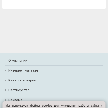
Exist E27028BF4
Жидкость тормозная DOT 4, "BRAKE FLUID", 0.95кг,
Exist
О компании
Интернет магазин
Fenox FAU1067
Товар с символикой бренда, Fenox
Каталог товаров
Партнерство
Реклама
Мы используем файлы cookies для улучшения работы сайта и