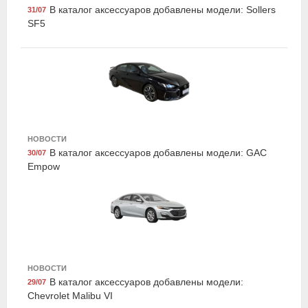
В каталог аксессуаров добавлены модели: Sollers
31/07
SF5
Dollex NA-05
НОВОСТИ
Набор автомобилиста 'люкс-практик', Dollex
В каталог аксессуаров добавлены модели: GAC
30/07
Empow
НОВОСТИ
В каталог аксессуаров добавлены модели:
29/07
Chevrolet Malibu VI