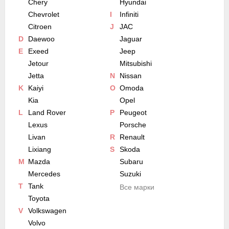
Chery
Hyundai
Chevrolet
I
Infiniti
Citroen
J
JAC
D
Daewoo
Jaguar
E
Exeed
Jeep
Jetour
Mitsubishi
Jetta
N
Nissan
K
Kaiyi
O
Omoda
Kia
Opel
L
Land Rover
P
Peugeot
Lexus
Porsche
Livan
R
Renault
Lixiang
S
Skoda
M
Mazda
Subaru
Mercedes
Suzuki
T
Tank
Все марки
Toyota
V
Volkswagen
Volvo