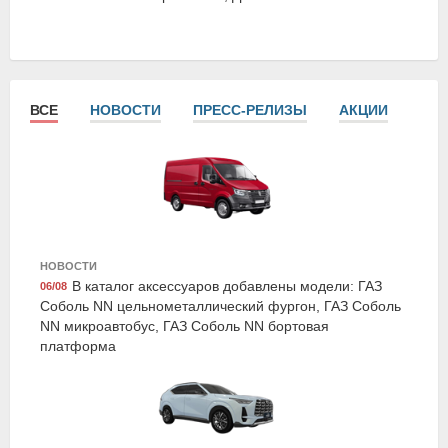
ВСЕ
НОВОСТИ
ПРЕСС-РЕЛИЗЫ
АКЦИИ
СТА
LAVR LN3516
Очиститель тормозных дисков "PRO LINE", 650 мл,
НОВОСТИ
LAVR
В каталог аксессуаров добавлены модели: ГАЗ
06/08
Соболь NN цельнометаллический фургон, ГАЗ Соболь
NN микроавтобус, ГАЗ Соболь NN бортовая
платформа