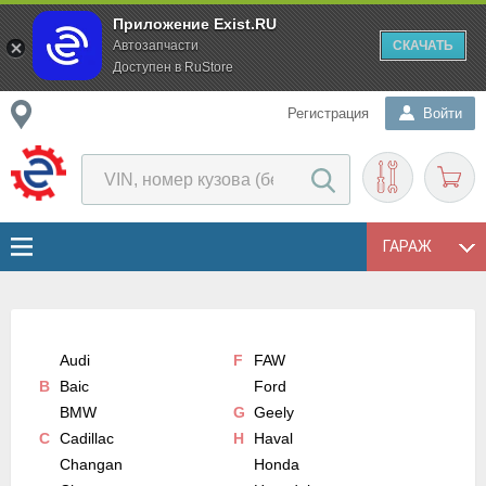
Приложение Exist.RU
Автозапчасти
СКАЧАТЬ
Доступен в RuStore
Регистрация
Войти
ГАРАЖ
Audi
F
FAW
B
Baic
Ford
BMW
G
Geely
C
Cadillac
H
Haval
Changan
Honda