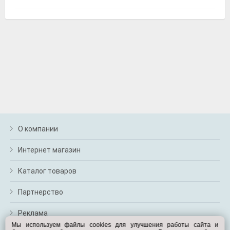
Airline AFU-S-03
Набор предохранителей флажковых стандарт 5-7,5-
10-15-20-25-30а блистер 10шт, Airline
О компании
Интернет магазин
Exist E59445LCG
Каталог товаров
Жидкость охлаждающая "Antifreeze Euro G11",
зелёная, 1кг., Exist
Партнерство
Реклама
Мы используем файлы cookies для улучшения работы сайта и