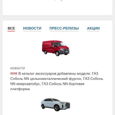
ВСЕ
НОВОСТИ
ПРЕСС-РЕЛИЗЫ
АКЦИИ
СТА
LAVR LN1484
Смазка аэрозоль lv-40 multipurpose grease
НОВОСТИ
многоцелевая 210 мл, LAVR
В каталог аксессуаров добавлены модели: ГАЗ
06/08
Соболь NN цельнометаллический фургон, ГАЗ Соболь
NN микроавтобус, ГАЗ Соболь NN бортовая
платформа