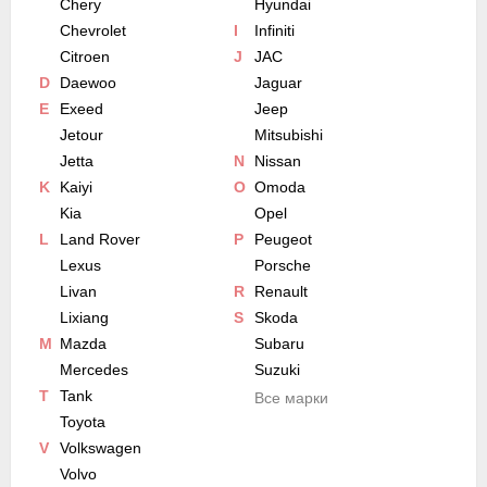
Chery
Hyundai
Chevrolet
I
Infiniti
Citroen
J
JAC
D
Daewoo
Jaguar
E
Exeed
Jeep
Jetour
Mitsubishi
Jetta
N
Nissan
K
Kaiyi
O
Omoda
Kia
Opel
L
Land Rover
P
Peugeot
Lexus
Porsche
Livan
R
Renault
Lixiang
S
Skoda
M
Mazda
Subaru
Mercedes
Suzuki
T
Tank
Все марки
Toyota
V
Volkswagen
Volvo