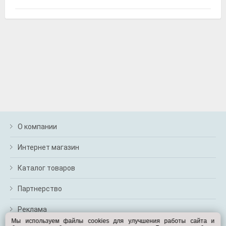
LAVR LN3516
Очиститель тормозных дисков "PRO LINE", 650 мл,
LAVR
О компании
Интернет магазин
Каталог товаров
LAVR Ln1003N
Промывка двигателя 5-минутная классическая, 345
Партнерство
мл, LAVR
Реклама
Мы используем файлы cookies для улучшения работы сайта и