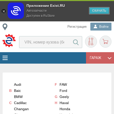
Приложение Exist.RU
Автозапчасти
СКАЧАТЬ
Доступен в RuStore
Регистрация
Войти
ГАРАЖ
Audi
F
FAW
B
Baic
Ford
BMW
G
Geely
C
Cadillac
H
Haval
Changan
Honda