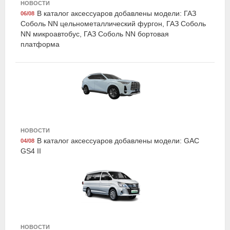
НОВОСТИ
В каталог аксессуаров добавлены модели: ГАЗ
06/08
Соболь NN цельнометаллический фургон, ГАЗ Соболь
NN микроавтобус, ГАЗ Соболь NN бортовая
платформа
Exist E27099BF4
Жидкость тормозная DOT 4|DOT 4 +, "BRAKE
FLUID", 0.95кг, Exist
НОВОСТИ
В каталог аксессуаров добавлены модели: GAC
04/08
GS4 II
Exist E59445LCG
Жидкость охлаждающая "Antifreeze Euro G11",
зелёная, 1кг., Exist
НОВОСТИ