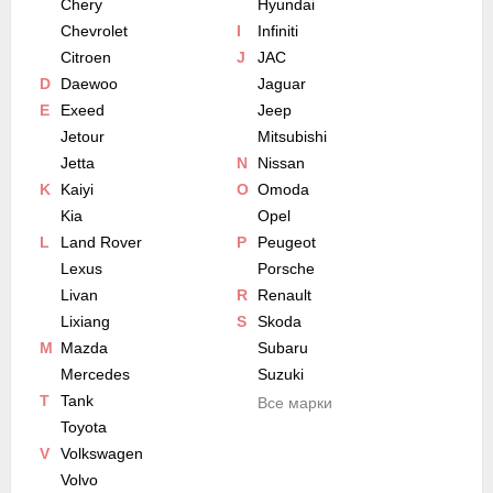
Chery
Hyundai
Chevrolet
I
Infiniti
Citroen
J
JAC
D
Daewoo
Jaguar
E
Exeed
Jeep
Jetour
Mitsubishi
Jetta
N
Nissan
K
Kaiyi
O
Omoda
Kia
Opel
L
Land Rover
P
Peugeot
Lexus
Porsche
Livan
R
Renault
Lixiang
S
Skoda
M
Mazda
Subaru
Mercedes
Suzuki
T
Tank
Все марки
Toyota
V
Volkswagen
Volvo