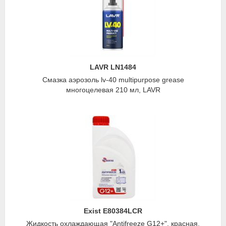
LAVR LN1484
Смазка аэрозоль lv-40 multipurpose grease
многоцелевая 210 мл, LAVR
Exist E80384LCR
Жидкость охлаждающая "Antifreeze G12+", красная,