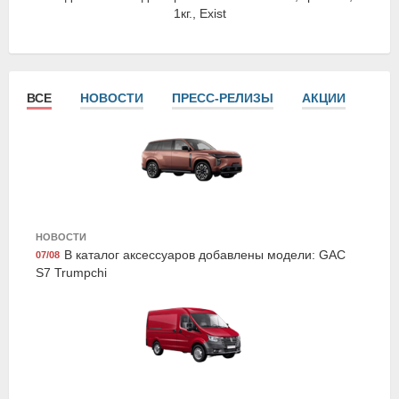
1кг., Exist
ВСЕ
НОВОСТИ
ПРЕСС-РЕЛИЗЫ
АКЦИИ
СТА
Exist E24533LCG
НОВОСТИ
Жидкость охлаждающая "Antifreeze Euro G11",
В каталог аксессуаров добавлены модели: GAC
07/08
зелёная, 5кг., Exist
S7 Trumpchi