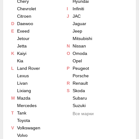
Chery
Hyundai
Chevrolet
I
Infiniti
Citroen
J
JAC
D
Daewoo
Jaguar
E
Exeed
Jeep
Jetour
Mitsubishi
Jetta
N
Nissan
K
Kaiyi
O
Omoda
Kia
Opel
L
Land Rover
P
Peugeot
Lexus
Porsche
Livan
R
Renault
Lixiang
S
Skoda
M
Mazda
Subaru
Mercedes
Suzuki
T
Tank
Все марки
Toyota
V
Volkswagen
Volvo