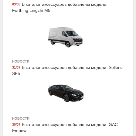
В каталог аксессуаров добавлены модели:
03/08
Forthing Lingzhi M5
Exist E27099BF4
НОВОСТИ
Жидкость тормозная DOT 4|DOT 4 +, "BRAKE
В каталог аксессуаров добавлены модели: Sollers
31/07
FLUID", 0.95кг, Exist
SF5
НОВОСТИ
В каталог аксессуаров добавлены модели: GAC
30/07
Empow