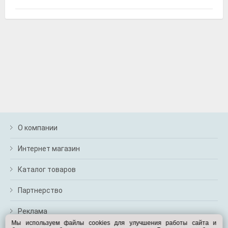
Exist E80384LCR
Жидкость охлаждающая "Antifreeze G12+", красная,
1кг., Exist
О компании
Интернет магазин
Exist E77290LCR
Каталог товаров
Жидкость охлаждающая "Antifreeze G12+", красная,
5кг., Exist
Партнерство
Реклама
Мы используем файлы cookies для улучшения работы сайта и