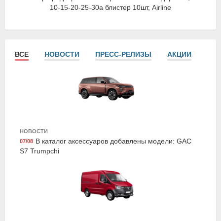
10-15-20-25-30а блистер 10шт, Airline
ВСЕ
НОВОСТИ
ПРЕСС-РЕЛИЗЫ
АКЦИИ
СТА
Exist E24533LCG
НОВОСТИ
Жидкость охлаждающая "Antifreeze Euro G11",
В каталог аксессуаров добавлены модели: GAC
07/08
зелёная, 5кг., Exist
S7 Trumpchi