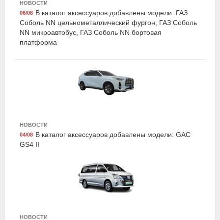
НОВОСТИ
В каталог аксессуаров добавлены модели: ГАЗ
06/08
Соболь NN цельнометаллический фургон, ГАЗ Соболь
NN микроавтобус, ГАЗ Соболь NN бортовая
платформа
LAVR LN1484
Смазка аэрозоль lv-40 multipurpose grease
многоцелевая 210 мл, LAVR
НОВОСТИ
В каталог аксессуаров добавлены модели: GAC
04/08
GS4 II
Fenox FAU1067
Товар с символикой бренда, Fenox
НОВОСТИ