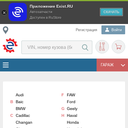
Приложение Exist.RU
Автозапчасти
СКАЧАТЬ
Доступен в RuStore
Регистрация
Войти
ГАРАЖ
Audi
F
FAW
B
Baic
Ford
BMW
G
Geely
C
Cadillac
H
Haval
Changan
Honda