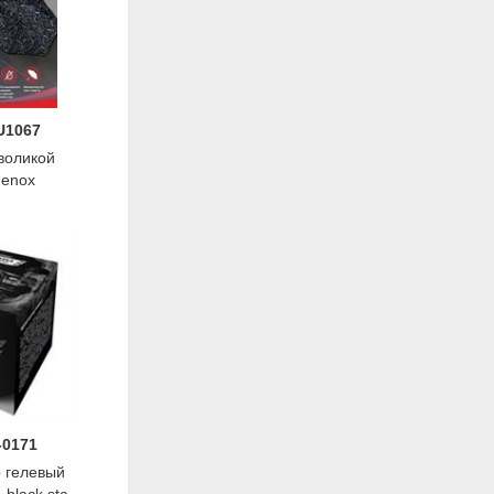
U1067
воликой
Fenox
-0171
 гелевый