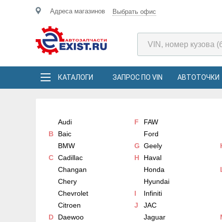
Адреса магазинов
Выбрать офис
КАТАЛОГИ
ЗАПРОС ПО VIN
АВТОТОЧКИ
Audi
F
FAW
B
Baic
Ford
BMW
G
Geely
C
Cadillac
H
Haval
Changan
Honda
Chery
Hyundai
Chevrolet
I
Infiniti
Citroen
J
JAC
D
Daewoo
Jaguar