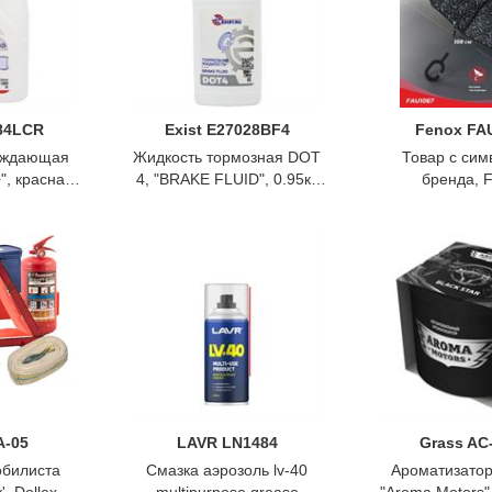
384LCR
Exist E27028BF4
Fenox FA
аждающая
Жидкость тормозная DOT
Товар с сим
", красная,
4, "BRAKE FLUID", 0.95кг,
бренда, 
ist
Exist
A-05
LAVR LN1484
Grass AC
обилиста
Смазка аэрозоль lv-40
Ароматизатор