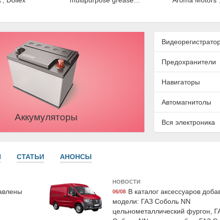
', Dollex
multipurpose grease
"Aroma Motors", 
многоцелевая 210 мл,
Gras
LAVR
Видеорегистрато
Предохранители
Навигаторы
Автомагнитолы
Аккумуляторы
120987
Suprotec 122882
Suprotec 
Вся электроника
опливной
Многофункциональная
Присадка супро
ек бензин"
очищающая присадка к
Плюс" , трибот
protec
дизельному топливу
состав, 90мл,
И
СТАТЬИ
АНОНСЫ
супротек "SDA", 100мл,
Suprotec
НОВОСТИ
бавлены
В каталог аксессуаров доб
06/08
модели: ГАЗ Соболь NN
цельнометаллический фургон, Г