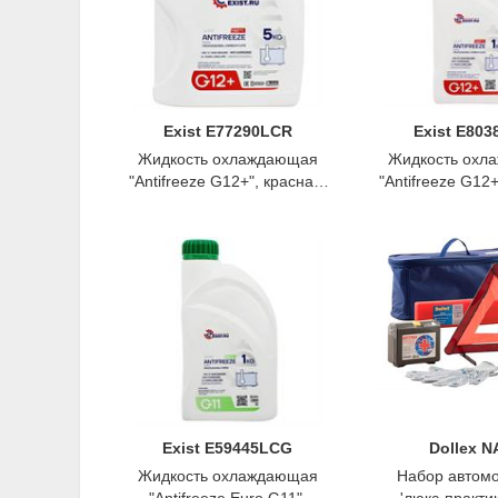
Exist E77290LCR
Exist E80
Жидкость охлаждающая
Жидкость охл
"Antifreeze G12+", красная,
"Antifreeze G12+
5кг., Exist
1кг., Ex
Exist E59445LCG
Dollex N
Жидкость охлаждающая
Набор автом