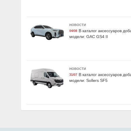
НОВОСТИ
Airline AFU-M-02
LAVR Ln1
В каталог аксессуаров до
04/08
Набор предохранителей
Промывка двиг
модели: GAC GS4 II
флажковых мини 5-7,5-10-
минутная клас
15-20-25-30а блистер 10шт,
345 мл, 
Airline
НОВОСТИ
В каталог аксессуаров до
31/07
модели: Sollers SF5
Exist E24533LCG
Exist E27
Жидкость охлаждающая
Жидкость торм
"Antifreeze Euro G11",
4|DOT 4 +, "BRA
зелёная, 5кг., Exist
0.95кг, E