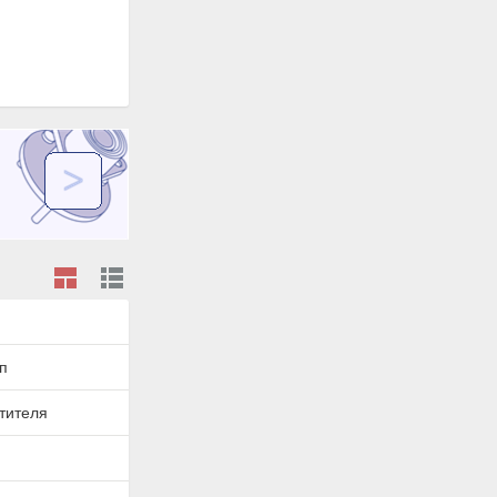
п
тителя