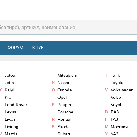
ФОРУМ
КЛУБ
Jetour
Mitsubishi
T
Tank
Jetta
N
Nissan
Toyota
K
Kaiyi
O
Omoda
V
Volkswagen
Kia
Opel
Volvo
L
Land Rover
P
Peugeot
Voyah
Lexus
Porsche
В
ВАЗ
Livan
R
Renault
Г
ГАЗ
Lixiang
S
Skoda
М
Москвич
M
Mazda
Subaru
У
УАЗ