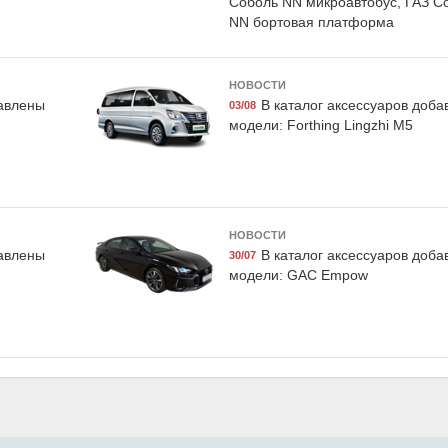
Соболь NN микроавтобус, ГАЗ С
NN бортовая платформа
Hyundai
НОВОСТИ
003N
LAVR LN3516
R8480AC
бавлены
В каталог аксессуаров доб
03/08
ателя 5-
Очиститель тормозных
Мягкая иг
модели: Forthing Lingzhi M5
сическая,
дисков "PRO LINE", 650 мл,
Hyundai
LAVR
LAVR
НОВОСТИ
бавлены
В каталог аксессуаров доб
30/07
модели: GAC Empow
099BF4
Дело техники 600746
озная DOT
Набор головок, Дело
KE FLUID",
техники
xist