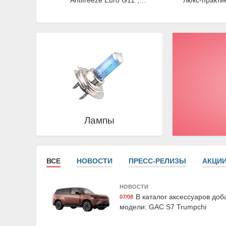
"Antifreeze Euro G11",
'люкс-практик
зелёная, 1кг., Exist
Лампы
Airline AFU-S-03
Suprotec 
Набор предохранителей
Очиститель т
флажковых стандарт 5-7,5-
системы "Супрот
10-15-20-25-30а блистер
, 250мл, Su
ВСЕ
НОВОСТИ
ПРЕСС-РЕЛИЗЫ
АКЦИ
10шт, Airline
НОВОСТИ
В каталог аксессуаров до
07/08
модели: GAC S7 Trumpchi