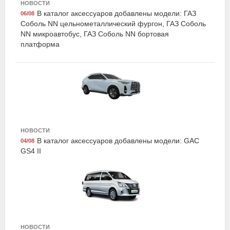
НОВОСТИ
В каталог аксессуаров добавлены модели: ГАЗ
06/08
Соболь NN цельнометаллический фургон, ГАЗ Соболь
NN микроавтобус, ГАЗ Соболь NN бортовая
платформа
Airline AFU-S-03
Набор предохранителей флажковых стандарт 5-7,5-
10-15-20-25-30а блистер 10шт, Airline
НОВОСТИ
В каталог аксессуаров добавлены модели: GAC
04/08
GS4 II
LAVR LN3516
Очиститель тормозных дисков "PRO LINE", 650 мл,
LAVR
НОВОСТИ