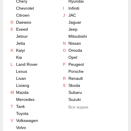
Chery
Hyundai
Chevrolet
I
Infiniti
Citroen
J
JAC
D
Daewoo
Jaguar
E
Exeed
Jeep
Jetour
Mitsubishi
Jetta
N
Nissan
K
Kaiyi
O
Omoda
Kia
Opel
L
Land Rover
P
Peugeot
Lexus
Porsche
Livan
R
Renault
Lixiang
S
Skoda
M
Mazda
Subaru
Mercedes
Suzuki
T
Tank
Все марки
Toyota
V
Volkswagen
Volvo