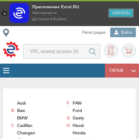
Приложение Exist.RU
Автозапчасти
СКАЧАТЬ
Доступен в RuStore
Регистрация
Войти
ГАРАЖ
Audi
F
FAW
B
Baic
Ford
BMW
G
Geely
C
Cadillac
H
Haval
Changan
Honda