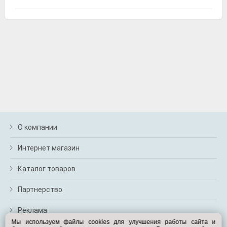
Suprotec 120987
Очиститель топливной системы "Супротек бензин" ,
250мл, Suprotec
О компании
Интернет магазин
Каталог товаров
Дело техники 600746
Набор головок, Дело техники
Партнерство
Реклама
Мы используем файлы cookies для улучшения работы сайта и