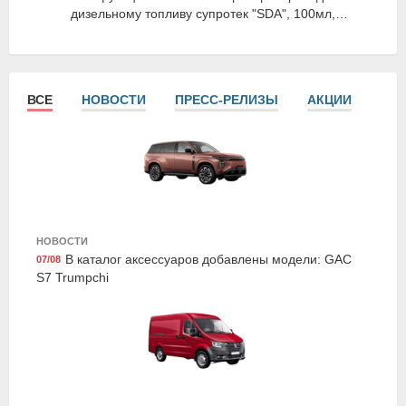
дизельному топливу супротек "SDA", 100мл,
Suprotec
ВСЕ
НОВОСТИ
ПРЕСС-РЕЛИЗЫ
АКЦИИ
СТА
Exist E24533LCG
НОВОСТИ
Жидкость охлаждающая "Antifreeze Euro G11",
В каталог аксессуаров добавлены модели: GAC
07/08
зелёная, 5кг., Exist
S7 Trumpchi